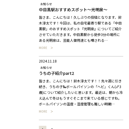
お知らせ
中目黒駅おすすめスポット～光明泉～
皆さま、こんにちは！久しぶりの投稿となります、鈴
木淳太です！今回は、私の自宅最寄り駅である「中目
黒駅」のおすすめスポット『光明泉』についてご紹介
させていただきます。中目黒駅から徒歩3分の場所に
ある光明泉は、芸能人御用達とも噂される…
MORE
2024.11.18
お知らせ
うちの子紹介part2
皆さま、こんにちは！鈴木淳太です！！先々週に引き
続き、うちの子🐍ボールパイソンの「ヘビ」くん(♂3
歳)について紹介したいと思います。最近は、朝から冷
え込んで冬はもうすぐそこまで来ている感じですね。
ボールパイソンの温度・湿度管理も難しい時期…
MORE