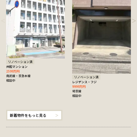
リノベーション済
共和マンション
2599万円
南武線・京急本線
リノベーション済
相談中
レジデンス・フジ
9999万円
埼京線
相談中
新着物件をもっと見る