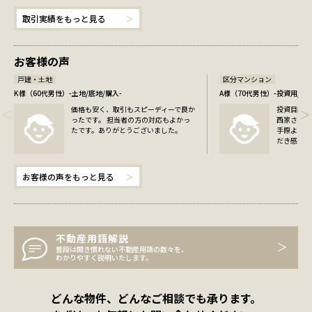
取引実績をもっと見る
お客様の声
戸建・土地
区分マンション
K様（60代男性）-土地/底地/購入-
A様（70代男性）-投資用/中
価格も安く、取引もスピーディーで良か
投資目的で
ったです。 担当者の方の対応もよかっ
西家さんの
たです。ありがとうございました。
手際よくス
だき感…
お客様の声をもっと見る
不動産用語解説
普段は聞き慣れない不動産用語の数々を、
わかりやすく説明いたします。
どんな物件、どんなご相談でも承ります。