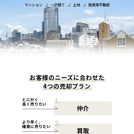
マンション
一戸建て
土地
投資用不動産
お客様のニーズに合わせた
4つの売却プラン
とにかく
高く売りたい
仲介
より早く、
確実に売りたい
買取