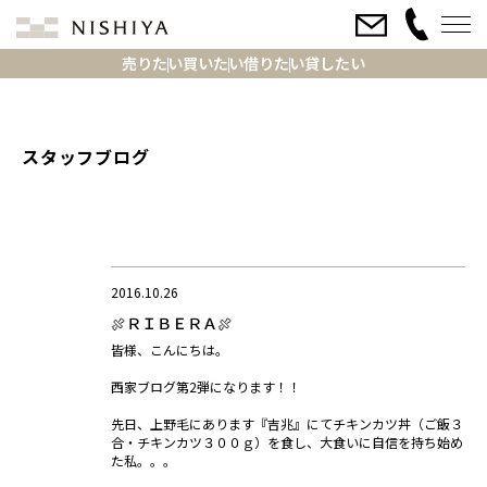
売りたい
買いたい
借りたい
貸したい
スタッフブログ
2016.10.26
🍖ＲＩＢＥＲＡ🍖
皆様、こんにちは。
西家ブログ第2弾になります！！
先日、上野毛にあります『吉兆』にてチキンカツ丼（ご飯３
合・チキンカツ３００ｇ）を食し、大食いに自信を持ち始め
た私。。。