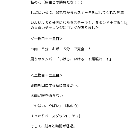
私の心（店主との勝負だな！！）
しぶとい私に、呆れながらもステーキを出してくれた店主。
いよいよ３０分間にわたるステーキ１．５ポンド＋ご飯１㎏
の大食いチャレンジにゴングが鳴りました
＜一枚目＋一皿目＞
お肉 ５分 お米 ５分 で完食！！
周りのメンバー「いける、いける！！頑張れ！！」
＜二枚目＋二皿目＞
お肉を口にする私に異変が…..
お肉が喉を通らない
「やばい、やばい」（私の心）
すっかりペースダウン( ；∀；)
そして、刻々と時間が経過。