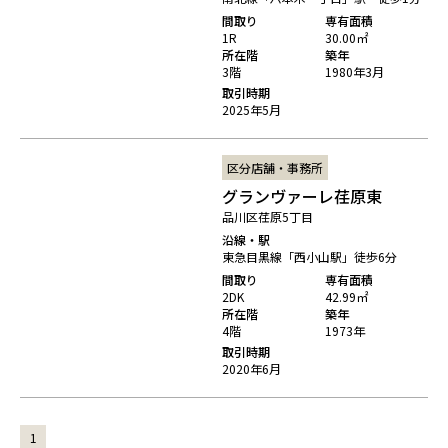
間取り
専有面積
1R
30.00㎡
所在階
築年
3階
1980年3月
取引時期
2025年5月
区分店舗・事務所
グランヴァーレ荏原東
品川区荏原5丁目
沿線・駅
東急目黒線「西小山駅」徒歩6分
間取り
専有面積
2DK
42.99㎡
所在階
築年
4階
1973年
取引時期
2020年6月
1