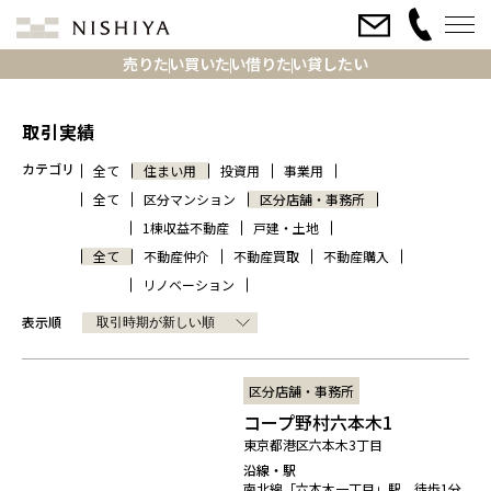
売りたい
買いたい
借りたい
貸したい
取引実績
カテゴリ
全て
住まい用
投資用
事業用
全て
区分マンション
区分店舗・事務所
1棟収益不動産
戸建・土地
全て
不動産仲介
不動産買取
不動産購入
リノベーション
表示順
区分店舗・事務所
コープ野村六本木1
東京都港区六本木3丁目
沿線・駅
南北線「六本木一丁目」駅 徒歩1分