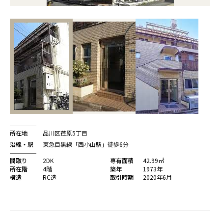
所在地
品川区荏原5丁目
沿線・駅
東急目黒線「西小山駅」徒歩6分
間取り
2DK
専有面積
42.99㎡
所在階
4階
築年
1973年
構造
RC造
取引時期
2020年6月