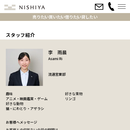
売りたい
買いたい
借りたい
貸したい
スタッフ紹介
李 雨晨
Asami Ri
流通営業部
趣味
好きな果物
アニメ・映画鑑賞・ゲーム
リンゴ
好きな動物
猫・にわとり・アザラシ
お客様へメッセージ
お客様との何気ない会話の時間は、