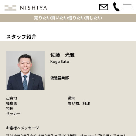
売りたい
買いたい
借りたい
貸したい
スタッフ紹介
佐藤 光雅
Koga Sato
流通営業部
出身地
趣味
福島県
買い物、料理
特技
サッカー
お客様へメッセージ
私は小学2年生から大学2年生までの13年間、サッカーに取り組んできまし