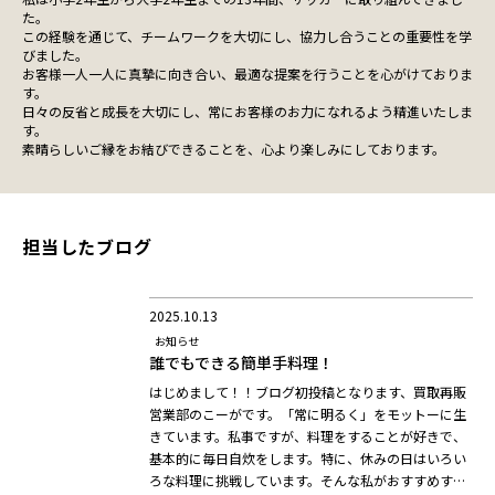
た。
この経験を通じて、チームワークを大切にし、協力し合うことの重要性を学
びました。
お客様一人一人に真摯に向き合い、最適な提案を行うことを心がけておりま
す。
日々の反省と成長を大切にし、常にお客様のお力になれるよう精進いたしま
す。
素晴らしいご縁をお結びできることを、心より楽しみにしております。
担当したブログ
2025.10.13
お知らせ
誰でもできる簡単手料理！
はじめまして！！ブログ初投稿となります、買取再販
営業部のこーがです。「常に明るく」をモットーに生
きています。私事ですが、料理をすることが好きで、
基本的に毎日自炊をします。特に、休みの日はいろい
ろな料理に挑戦しています。そんな私がおすすめす…