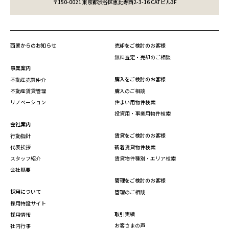
〒150-0021 東京都渋谷区恵比寿西2-3-16 CATビル3F
西家からのお知らせ
売却をご検討のお客様
無料査定・売却のご相談
事業案内
購入をご検討のお客様
不動産売買仲介
不動産賃貸管理
購入のご相談
リノベーション
住まい用物件検索
投資用・事業用物件検索
会社案内
賃貸をご検討のお客様
行動指針
代表挨拶
新着賃貸物件検索
スタッフ紹介
賃貸物件種別・エリア検索
会社概要
管理をご検討のお客様
採用について
管理のご相談
採用特設サイト
取引実績
採用情報
お客さまの声
社内行事