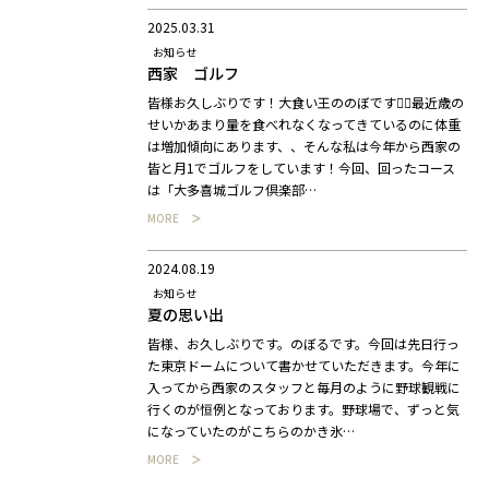
2025.03.31
お知らせ
西家 ゴルフ
皆様お久しぶりです！大食い王ののぼです🙎‍♂️最近歳の
せいかあまり量を食べれなくなってきているのに体重
は増加傾向にあります、、そんな私は今年から西家の
皆と月1でゴルフをしています！今回、回ったコース
は「大多喜城ゴルフ倶楽部…
MORE
2024.08.19
お知らせ
夏の思い出
皆様、お久しぶりです。のぼるです。今回は先日行っ
た東京ドームについて書かせていただきます。今年に
入ってから西家のスタッフと毎月のように野球観戦に
行くのが恒例となっております。野球場で、ずっと気
になっていたのがこちらのかき氷…
MORE