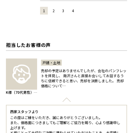
1
2
3
4
担当したお客様の声
戸建・土地
売却の予定はありませんでしたが、会社のパンフレッ
トを拝見し、 南沢さんと直接お会いしてお話するう
ちに信頼できると思い、売却を決断しました。 売却
価格について…
K様（70代男性）-土地/投資用/売却-
西家スタッフより
この度はご縁をいただき、誠にありがとうございました。
また、価格面につきましてもご理解とご協力を賜り、心より感謝申し
上げます。
Ｋ様にとって大切なご決断に携わらせていただけたことを、大変嬉し