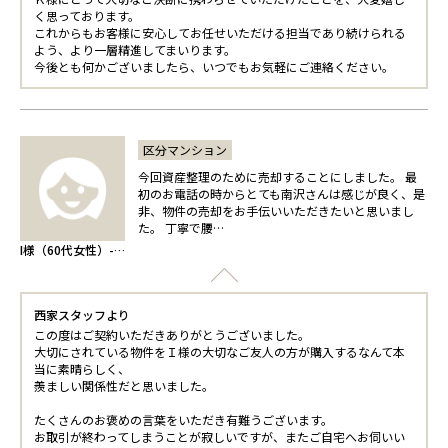
く思っております。
これからもお客様に安心してお任せいただける担当であり続けられる
よう、より一層精進してまいります。
今後とも何かございましたら、いつでもお気軽にご連絡ください。
区分マンション
今回資産整理のために売却することにしました。 最
初のお電話の時からとても南沢さんは感じが良く、是
非、物件の売却をお手伝いいただきたいと思いまし
た。 丁寧で腰…
I様（60代女性）-中古マンション/投資用/売却-
西家スタッフより
この度はご契約いただきありがとうございました。
大切にされている物件をＩ様の大切なご友人の方が購入するなんて本
当に素晴らしく、
羨ましい関係性だと思いました。
たくさんのお褒めの言葉をいただき有難うございます。
お取引が終わってしまうことが寂しいですが、またご自宅へお伺いい