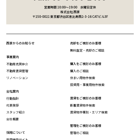
営業時間 10:00～19:00
水曜日定休
株式会社 西家
〒150-0021 東京都渋谷区恵比寿西2-3-16 CATビル3F
西家からのお知らせ
売却をご検討のお客様
無料査定・売却のご相談
事業案内
購入をご検討のお客様
不動産売買仲介
不動産賃貸管理
購入のご相談
リノベーション
住まい用物件検索
投資用・事業用物件検索
会社案内
賃貸をご検討のお客様
行動指針
代表挨拶
新着賃貸物件検索
スタッフ紹介
賃貸物件種別・エリア検索
会社概要
管理をご検討のお客様
採用について
管理のご相談
採用特設サイト