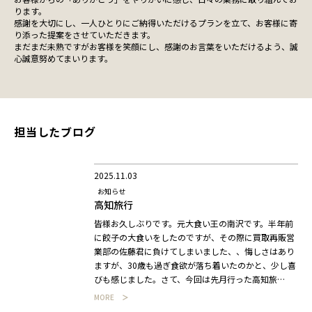
ります。
感謝を大切にし、一人ひとりにご納得いただけるプランを立て、お客様に寄
り添った提案をさせていただきます。
まだまだ未熟ですがお客様を笑顔にし、感謝のお言葉をいただけるよう、誠
心誠意努めてまいります。
担当したブログ
2025.11.03
お知らせ
高知旅行
皆様お久しぶりです。元大食い王の南沢です。半年前
に餃子の大食いをしたのですが、その際に買取再販営
業部の佐藤君に負けてしまいました、、悔しさはあり
ますが、30歳も過ぎ食欲が落ち着いたのかと、少し喜
びも感じました。さて、今回は先月行った高知旅…
MORE