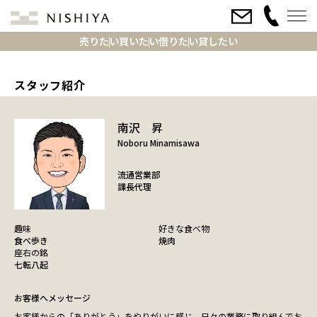
売りたい
買いたい
借りたい
貸したい
スタッフ紹介
南沢 昇
Noboru Minamisawa
流通営業部
課長代理
趣味
好きな食べ物
食べ歩き
焼肉
座右の銘
七転八起
お客様へメッセージ
お客様からの「ありがとう」をやりがいに感じ、日々の業務に取り組んでお