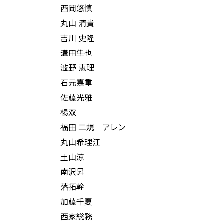
西岡悠慎
丸山 清貴
吉川 史隆
溝田隼也
澁野 恵理
石元嘉重
佐藤光雅
楊双
福田 二規 アレン
丸山希理江
土山涼
南沢昇
落拓幹
加藤千夏
西家総務