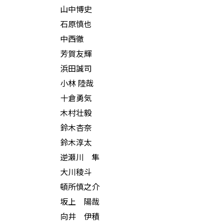
山中博史
石原慎也
中西徹
芳賀友輝
浜田誠司
小林 陸哉
十倉勇気
木村壮毅
鈴木杏奈
鈴木淳太
逆瀬川 隼
大川稜斗
頓所慎之介
坂上 陽哉
向井 伊積