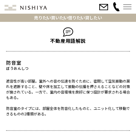
売りたい
買いたい
借りたい
貸したい
不動産用語解説
防音室
遮音性が高い部屋。室外への音の伝達を防ぐために、密閉して空気振動の漏
れを遮断すること、壁や床を加工して振動の伝播を押さえることなどの対策
が施されている。一方で、室内の音環境を良好に保つ設計が要求される場合
もある。
防音室のタイプには、部屋全体を防音化したものと、ユニット化して移動で
きるものの2種類がある。