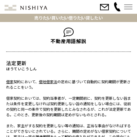
売りたい
買いたい
借りたい
貸したい
不動産用語解説
法定更新
借家
契約において、
借地借家法
の定めに基づいて自動的に契約期間が更新さ
れることをいう。
借家契約においては、契約当事者が、一定期間前に、契約を更新しない旨ま
たは条件を変更しなければ契約更新しない旨の通知をしない場合には、従前
の契約と同一の条件で契約を更新したとみなされるが、これが法定更新であ
る。このとき、更新後の契約期間は定めがないものとされる。
また、家主がする契約を更新しない等の通知は、正当な事由がなければする
ことができないとされている。さらに、期間の定めがない借家契約について
は、家主は一定の猶予期間をもって
解約
の申入れができるが、この場合にも