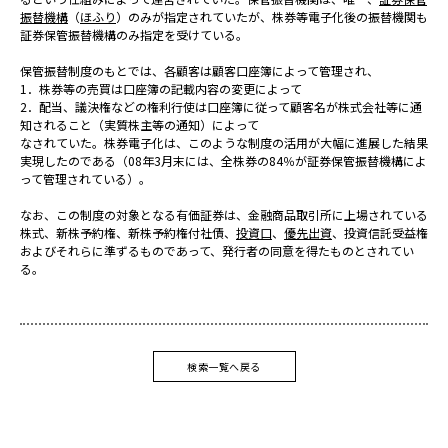
振替機構
（
ほふり
）のみが指定されていたが、株券等電子化後の振替機関も
証券保管振替機構のみ指定を受けている。
保管振替制度のもとでは、各顧客は顧客口座簿によって管理され、
1．株券等の売買は口座簿の記載内容の変更によって
2．配当、議決権などの権利行使は口座簿に従って顧客名が株式会社等に通
知されること（実質株主等の通知）によって
なされていた。株券電子化は、このような制度の活用が大幅に進展した結果
実現したのである（08年3月末には、全株券の84％が証券保管振替機構によ
って管理されている）。
なお、この制度の対象となる有価証券は、金融商品取引所に上場されている
株式、新株予約権、新株予約権付社債、
投資口
、
優先出資
、投資信託受益権
およびそれらに準ずるものであって、発行者の同意を得たものとされてい
る。
検索一覧へ戻る