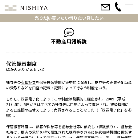
売りたい
買いたい
借りたい
貸したい
不動産用語解説
保管振替制度
株券等の
有価証券
を保管振替機関が集中的に保管し、株券等の売買や配当金
の受取りなどを口座の記載・記録によって行なう制度をいう。
しかし、株券電子化によってこの制度は発展的に廃止され、2009（平成
21）年1月5日からはすべての株券等は口座によって管理され、振替機関に
よる口座間の振替えによって売買されることとなった（「
株券電子化
」を参
照）。
保管振替制度は、顧客が株券等を証券会社等に預託し（保護預り）、証券会
社等は、顧客の承諾を得て預託された株券等をさらに保管振替機関に預託す
るという仕組みによって運営されていた。保管振替機関は、唯一、
証券保管