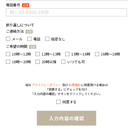
電話番号
必須
折り返しについて
ご連絡方法
任意
メール
電話
指定なし
ご希望の時間
任意
10時〜12時
12時〜13時
13時〜16時
16時〜18時
18時〜20時
20時以降
いつでも可
当社
プライバシーポリシー
及び
利用規約
に同意頂ける場合は
「同意する」にチェックを付け
「入力内容の確認」ボタンをクリックしてください。
同意する
入力内容の確認