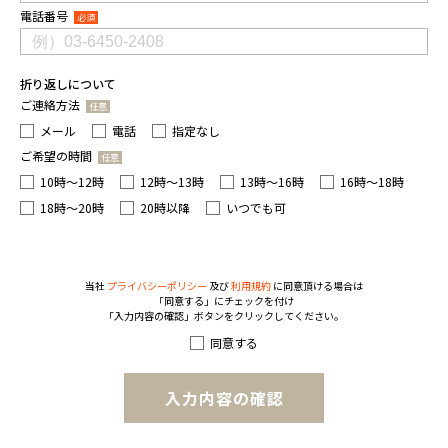
電話番号
必須
折り返しについて
ご連絡方法
任意
メール
電話
指定なし
ご希望の時間
任意
10時〜12時
12時〜13時
13時〜16時
16時〜18時
18時〜20時
20時以降
いつでも可
当社
プライバシーポリシー
及び
利用規約
に同意頂ける場合は
「同意する」にチェックを付け
「入力内容の確認」ボタンをクリックしてください。
同意する
入力内容の確認