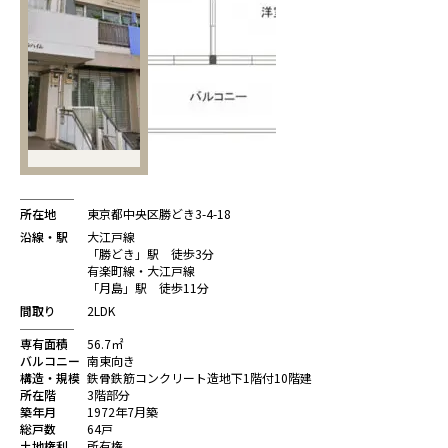
所在地
東京都中央区勝どき3-4-18
沿線・駅
大江戸線
「勝どき」駅 徒歩3分
有楽町線・大江戸線
「月島」駅 徒歩11分
間取り
2LDK
専有面積
56.7㎡
バルコニー
南東向き
構造・規模
鉄骨鉄筋コンクリート造地下1階付10階建
所在階
3階部分
築年月
1972年7月築
総戸数
64戸
土地権利
所有権