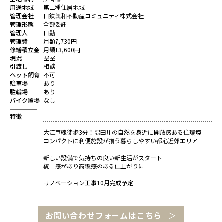
用途地域
第二種住居地域
管理会社
日鉄興和不動産コミュニティ株式会社
管理形態
全部委託
管理人
日勤
管理費
月額7,730円
修繕積立金
月額13,600円
現況
空室
引渡し
相談
ペット飼育
不可
駐車場
あり
駐輪場
あり
バイク置場
なし
特徴
大江戸線徒歩3分！隅田川の自然を身近に開放感ある住環境
コンパクトに利便施設が揃う暮らしやすい都心近郊エリア
新しい設備で気持ちの良い新生活がスタート
統一感があり高級感のある仕上がりに
リノベーション工事10月完成予定
お問い合わせフォームはこちら