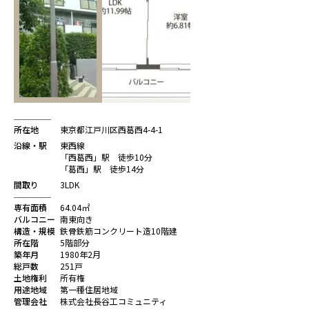
所在地
東京都江戸川区西葛西4-4-1
沿線・駅
東西線
「西葛西」駅 徒歩10分
「葛西」駅 徒歩14分
間取り
3LDK
専有面積
64.04㎡
バルコニー
南東向き
構造・規模
鉄骨鉄筋コンクリート造10階建
所在階
5階部分
築年月
1980年2月
総戸数
251戸
土地権利
所有権
用途地域
第一種住居地域
管理会社
株式会社長谷工コミュニティ