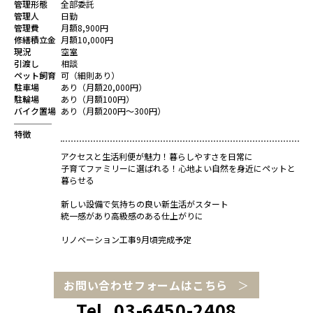
管理形態
全部委託
管理人
日勤
管理費
月額8,900円
修繕積立金
月額10,000円
現況
空室
引渡し
相談
ペット飼育
可（細則あり）
駐車場
あり（月額20,000円）
駐輪場
あり（月額100円）
バイク置場
あり（月額200円～300円）
特徴
アクセスと生活利便が魅力！暮らしやすさを日常に
子育てファミリーに選ばれる！心地よい自然を身近にペットと
暮らせる
新しい設備で気持ちの良い新生活がスタート
統一感があり高級感のある仕上がりに
リノベーション工事9月頃完成予定
お問い合わせフォームはこちら
Tel. 03-6450-2408