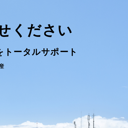
せください
を
トータルサポート
産