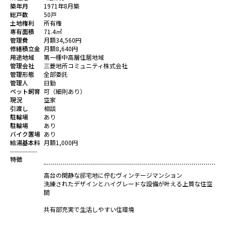
築年月
1971年8月築
総戸数
50戸
土地権利
所有権
専有面積
71.4㎡
管理費
月額34,560円
修繕積立金
月額8,640円
用途地域
第一種中高層住居地域
管理会社
三菱地所コミュニティ株式会社
管理形態
全部委託
管理人
日勤
ペット飼育
可（細則あり）
現況
空家
引渡し
相談
駐輪場
あり
駐輪場
あり
バイク置場
あり
給湯基本料
月額1,000円
特徴
高台の閑静な邸宅地に佇むヴィンテージマンション
洗練されたデザインとハイグレードな設備が叶える上質な住空
間
共有部充実で生活しやすい住環境