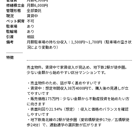
修繕積立金
月額6,000円
管理形態
全部委託
現況
賃貸中
ペット飼育
不可
駐車場
あり
駐輪場
あり
引渡
相談
備考
月額駐車場の持ち分収入：1,500円～1,700円（駐車場の空き状
況により変動あり）
特徴
売主物件。賃貸中で家賃収入が見込め、地下鉄2駅が徒歩圏。
少ない金額から始めやすい区分マンションです。
・売主物件のため、話が早く進めやすいです
・賃貸中：想定年間収入38万4000円で、購入後の見通しが立
てやすいです
・販売価格175万円：少ない金額から不動産投資を始めたい方
に向きます
・表面利回り21.94%（想定）：収入と価格のバランスを確認
しやすいです
・地下鉄南北線の2駅が徒歩圏（愛宕橋駅徒歩17分／五橋駅徒
歩24分）で、通勤通学の選択肢が広がります