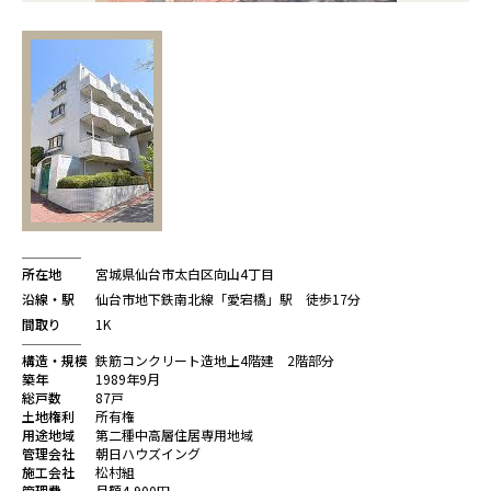
所在地
宮城県仙台市太白区向山4丁目
沿線・駅
仙台市地下鉄南北線「愛宕橋」駅 徒歩17分
間取り
1K
構造・規模
鉄筋コンクリート造地上4階建 2階部分
築年
1989年9月
総戸数
87戸
土地権利
所有権
用途地域
第二種中高層住居専用地域
管理会社
朝日ハウズイング
施工会社
松村組
管理費
月額4,900円