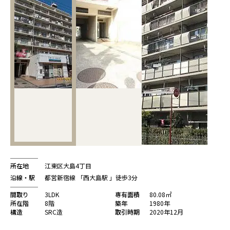
所在地
江東区大島4丁目
沿線・駅
都営新宿線 「西大島駅 」徒歩3分
間取り
3LDK
専有面積
80.08㎡
所在階
8階
築年
1980年
構造
SRC造
取引時期
2020年12月