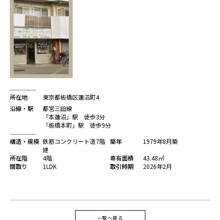
所在地
東京都板橋区蓮沼町4
沿線・駅
都営三田線
「本蓮沼」駅 徒歩3分
「板橋本町」駅 徒歩9分
構造・規模
鉄筋コンクリート造7階
築年
1979年8月築
建
所在階
4階
専有面積
43.48㎡
間取り
1LDK
取引時期
2026年2月
一覧へ戻る