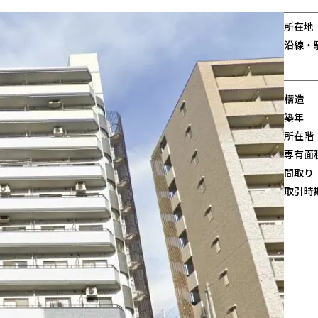
所在地
沿線・
構造
築年
所在階
専有面
間取り
取引時