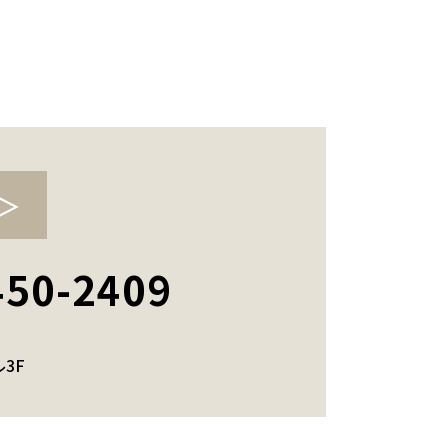
450-2409
ル3F