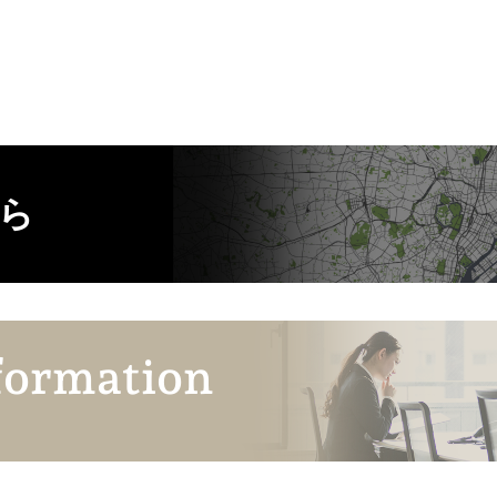
ら
formation