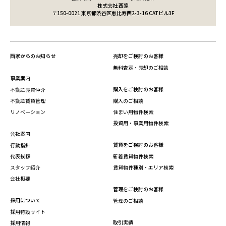
株式会社 西家
〒150-0021 東京都渋谷区恵比寿西2-3-16 CATビル3F
西家からのお知らせ
売却をご検討のお客様
無料査定・売却のご相談
事業案内
購入をご検討のお客様
不動産売買仲介
不動産賃貸管理
購入のご相談
リノベーション
住まい用物件検索
投資用・事業用物件検索
会社案内
賃貸をご検討のお客様
行動指針
代表挨拶
新着賃貸物件検索
スタッフ紹介
賃貸物件種別・エリア検索
会社概要
管理をご検討のお客様
採用について
管理のご相談
採用特設サイト
取引実績
採用情報