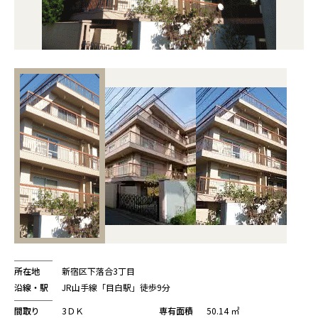
所在地
新宿区下落合3丁目
沿線・駅
JR山手線「目白駅」徒歩9分
間取り
3ＤＫ
専有面積
50.14 ㎡