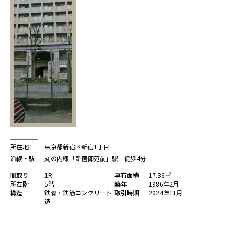
所在地
東京都新宿区新宿1丁目
沿線・駅
丸の内線「新宿御苑前」駅 徒歩4分
間取り
1R
専有面積
17.36㎡
所在階
5階
築年
1986年2月
構造
鉄骨・鉄筋コンクリート
取引時期
2024年11月
造