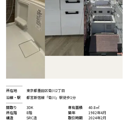
所在地
東京都墨田区菊川2丁目
沿線・駅
都営新宿線「菊川」駅徒歩1分
間取り
3DK
専有面積
40.8㎡
所在階
8階
築年
1982年4月
構造
SRC造
取引時期
2024年2月