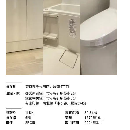
所在地
東京都千代田区九段南4丁目
沿線・駅
都営新宿線「市ヶ谷」駅徒歩2分
総武中央線「市ヶ谷」駅徒歩5分
有楽町線・南北線「市ヶ谷」駅徒歩4分
間取り
1LDK
専有面積
50.54㎡
所在階
6階
築年
1970年10月
構造
SRC造
取引時期
2024年3月