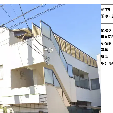
所在地
沿線・
間取り
専有面
所在階
築年
構造
取引時